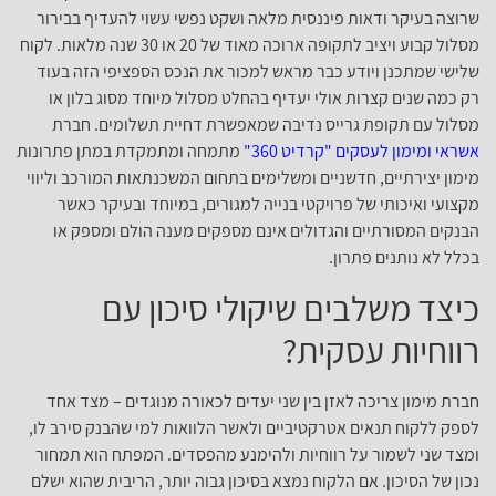
שרוצה בעיקר ודאות פיננסית מלאה ושקט נפשי עשוי להעדיף בבירור
מסלול קבוע ויציב לתקופה ארוכה מאוד של 20 או 30 שנה מלאות. לקוח
שלישי שמתכנן ויודע כבר מראש למכור את הנכס הספציפי הזה בעוד
רק כמה שנים קצרות אולי יעדיף בהחלט מסלול מיוחד מסוג בלון או
מסלול עם תקופת גרייס נדיבה שמאפשרת דחיית תשלומים. חברת
אשראי ומימון לעסקים "קרדיט 360"
מתמחה ומתמקדת במתן פתרונות
מימון יצירתיים, חדשניים ומשלימים בתחום המשכנתאות המורכב וליווי
מקצועי ואיכותי של פרויקטי בנייה למגורים, במיוחד ובעיקר כאשר
הבנקים המסורתיים והגדולים אינם מספקים מענה הולם ומספק או
בכלל לא נותנים פתרון.
כיצד משלבים שיקולי סיכון עם
רווחיות עסקית?
חברת מימון צריכה לאזן בין שני יעדים לכאורה מנוגדים – מצד אחד
לספק ללקוח תנאים אטרקטיביים ולאשר הלוואות למי שהבנק סירב לו,
ומצד שני לשמור על רווחיות ולהימנע מהפסדים. המפתח הוא תמחור
נכון של הסיכון. אם הלקוח נמצא בסיכון גבוה יותר, הריבית שהוא ישלם