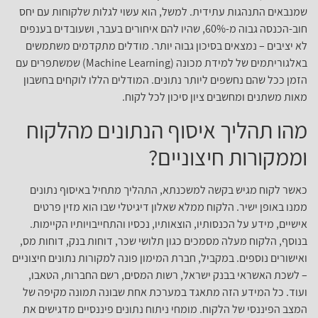
שמנבאים התנהגות עתידית. למשל, הוא עשוי לגלות שלקוחות עם יחס
חוב-הכנסה גבוה מ-60%, שהיו להם איחורים בעבר, ושעובדים בענפים
לא יציבים – נמצאים בסיכון גבוה יותר. מודלים מתקדמים משתמשים
באלגוריתמים של למידת מכונה (Machine Learning) שמשתפרים עם
הזמן ככל שהם נחשפים ליותר נתונים. המודלים הללו לוקחים בחשבון
מאות משתנים ומחשבים ציון סיכון לכל לקוח.
מהו תהליך איסוף הנתונים מהלקוח
וממקורות חיצוניים?
כאשר לקוח מגיש בקשה למשכנתא, התהליך מתחיל באיסוף נתונים
ממנו באופן ישיר. הלקוח ממלא שאלון דיגיטלי שבו הוא מזין פרטים
אישיים, מידע על הכנסותיו, הוצאותיו, נכסיו והתחייבויותיו הקיימות.
בנוסף, הלקוח מעלה מסמכים כגון תלושי שכר, דוחות בנק, דוחות מס,
ואישורים נוספים. במקביל, חברת המימון פונה למקורות נתונים חיצוניים
– לשכת האשראי בבנק ישראל, רשות המסים, רשם החברות, הטאבו,
ועוד. כל המידע הזה מתאגד במערכת אחת שבונה תמונה מקיפה של
המצב הפיננסי של הלקוח. מומחי ניתוח נתונים פיננסיים מדגישים את