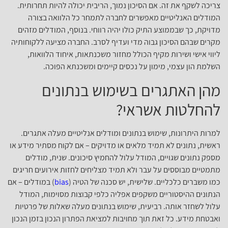
צריכה לשקף את זה. אם הסיכון נמוך, הריבית יכולה להיות תחרותית.
המודלים האנליטיים מאפשרים לחברה לתמחר כל הלוואה בצורה
מדויקת, כך שבממוצע התיק כולו יהיה רווחי. בנוסף, המודלים מזהים
מקרים שבהם הסיכון גבוה מדי ועדיף לסרב. החברה מציעה ללקוחותיה
ליווי אישי ושירות מקיף הכולל מחזור משכנתאות, איחוד הלוואות,
השלמת הון עצמי, מימון על נכסים קיימים ומשכנתא הפוכה.
מהן האתגרים בשימוש בנתונים
להחלטות אשראי?
למרות היתרונות, שימוש בנתונים ומודלים אנליטיים מעלה אתגרים.
ראשית, נתונים לא תמיד מלאים או מדויקים – אם לקוח מסתיר מידע או
מספק נתונים שגויים, המודל עלול להחמיץ סיכונים. שנית, מודלים
מתמטיים מבוססים על עבר ולא תמיד מצליחים לחזות אירועים חריגים
כמו משברים כלכליים. שלישית, יש סכנה של הטיה (
bias
) במודלים – אם
הנתונים ההיסטוריים משקפים אפליה כלפי קבוצות מסוימות, המודל
עלול לשחזר אותה. רביעית, שימוש בנתונים מעלה שאלות של פרטיות
ואבטחת מידע. כל זאת תוך מחויבות למציאת הפתרון הנכון בזמן הנכון