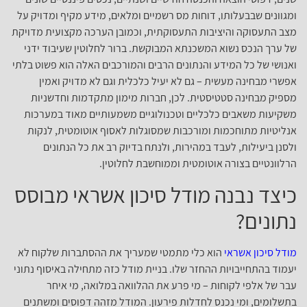
ומגוונים שבבעלותו, דוחות מס רשמיים ומלאים, מידע מקיף ומדויק על
מצב התעסוקה והיציבות התעסוקתית, וכמובן הערכה מקצועית מדויקת
של ערך הנכס נשוא המשכנתא המבוקשת. ברור לחלוטין שעיבוד ידני
ואנושי של כל המידע והנתונים הרבים והמורכבים האלה הוא פשוט בלתי
אפשרי מבחינה מעשית – גם לא יעיל כלכלית וגם לא מדויק ואמין
מספיק מבחינה סטטיסטית. לכן, חברות מימון מתקדמות וחדשניות
משקיעות משאבים כלכליים וטכנולוגיים משמעותיים מאוד במערכות
אנליטיות מתוחכמות ומורכבות שמסוגלות לאסוף אוטומטית, לנקות
ולסנן ביעילות, לעבד במהירות, ולנתח בדיוק רב את כל הנתונים
הרלוונטיים בצורה אוטומטית וממוחשבת לחלוטין.
כיצד נבנה מודל סיכון אשראי מבוסס
נתונים?
מודל סיכון אשראי
הוא כלי מתמטי שמעריך את ההסתברות שלקוח לא
יעמוד בהתחייבויות ההחזר שלו. בניית מודל כזה מתחילה באיסוף נתוני
עבר של אלפי לקוחות – מי פרע את ההלוואה במלואה, מי איחר
בתשלומים, ומי נכנס לחדלות פירעון. המודל מזהה דפוסים ומשתנים