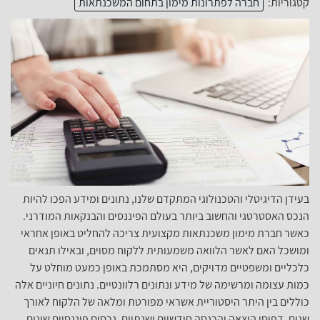
קטגוריות:
חברה לפתרונות מימון בתחום המשכנתאות
בעידן הדיגיטלי והטכנולוגי המתקדם שלנו, נתונים ומידע הפכו להיות
הנכס האסטרטגי והחשוב ביותר בעולם הפיננסים והבנקאות המודרני.
כאשר חברת מימון משכנתאות מקצועית צריכה להחליט באופן אחראי
ומושכל האם לאשר הלוואה משמעותית ללקוח מסוים, ובאילו תנאים
כלכליים ומשפטיים מדויקים, היא מסתמכת באופן כמעט מוחלט על
כמות עצומה ומרשימה של מידע ונתונים רלוונטיים. נתונים חיוניים אלה
כוללים בין היתר היסטוריית אשראי מפורטת ומלאה של הלקוח לאורך
שנים, דפוסי הוצאה והכנסה חודשיים ושנתיים, נכסים פיננסיים שונים